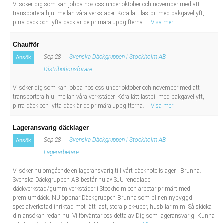
Vi söker dig som kan jobba hos oss under oktober och november med att
transportera hjul mellan våra verkstäder. Köra lätt lastbil med bakgavellyft,
pirra däck och lyfta däck är de primära uppgifterna.
Visa mer
Chaufför
Sep 28
Svenska Däckgruppen i Stockholm AB
Ansök
Distributionsförare
Vi söker dig som kan jobba hos oss under oktober och november med att
transportera hjul mellan våra verkstäder. Köra lätt lastbil med bakgavellyft,
pirra däck och lyfta däck är de primära uppgifterna.
Visa mer
Lageransvarig däcklager
Sep 28
Svenska Däckgruppen i Stockholm AB
Ansök
Lagerarbetare
Vi söker nu omgående en lageransvarig till vårt däckhotellslager i Brunna.
Svenska Däckgruppen AB består nu av SJU renodlade
däckverkstad/gummiverkstäder i Stockholm och arbetar primärt med
premiumdäck. NU öppnar Däckgruppen Brunna som blir en nybyggd
specialverkstad inriktad mot lätt last, stora pick-uper, husbilar m.m. Så skicka
din ansökan redan nu. Vi förväntar oss detta av Dig som lageransvarig: Kunna