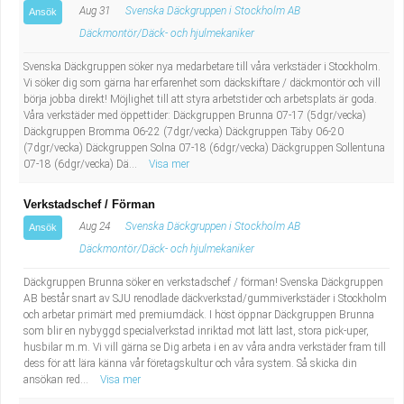
Aug 31
Svenska Däckgruppen i Stockholm AB
Ansök
Däckmontör/Däck- och hjulmekaniker
Svenska Däckgruppen söker nya medarbetare till våra verkstäder i Stockholm.
Vi söker dig som gärna har erfarenhet som däckskiftare / däckmontör och vill
börja jobba direkt! Möjlighet till att styra arbetstider och arbetsplats är goda.
Våra verkstäder med öppettider: Däckgruppen Brunna 07-17 (5dgr/vecka)
Däckgruppen Bromma 06-22 (7dgr/vecka) Däckgruppen Täby 06-20
(7dgr/vecka) Däckgruppen Solna 07-18 (6dgr/vecka) Däckgruppen Sollentuna
07-18 (6dgr/vecka) Dä...
Visa mer
Verkstadschef / Förman
Aug 24
Svenska Däckgruppen i Stockholm AB
Ansök
Däckmontör/Däck- och hjulmekaniker
Däckgruppen Brunna söker en verkstadschef / förman! Svenska Däckgruppen
AB består snart av SJU renodlade däckverkstad/gummiverkstäder i Stockholm
och arbetar primärt med premiumdäck. I höst öppnar Däckgruppen Brunna
som blir en nybyggd specialverkstad inriktad mot lätt last, stora pick-uper,
husbilar m.m. Vi vill gärna se Dig arbeta i en av våra andra verkstäder fram till
dess för att lära känna vår företagskultur och våra system. Så skicka din
ansökan red...
Visa mer