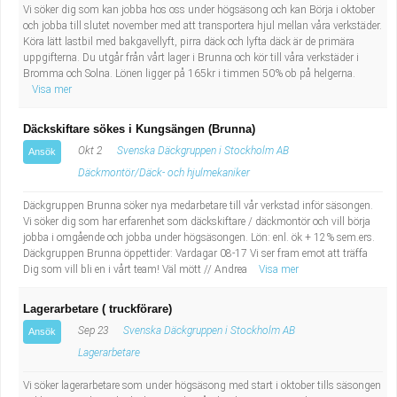
Vi söker dig som kan jobba hos oss under högsäsong och kan Börja i oktober
och jobba till slutet november med att transportera hjul mellan våra verkstäder.
Köra lätt lastbil med bakgavellyft, pirra däck och lyfta däck är de primära
uppgifterna. Du utgår från vårt lager i Brunna och kör till våra verkstäder i
Bromma och Solna. Lönen ligger på 165kr i timmen 50% ob på helgerna.
Visa mer
Däckskiftare sökes i Kungsängen (Brunna)
Okt 2
Svenska Däckgruppen i Stockholm AB
Ansök
Däckmontör/Däck- och hjulmekaniker
Däckgruppen Brunna söker nya medarbetare till vår verkstad inför säsongen.
Vi söker dig som har erfarenhet som däckskiftare / däckmontör och vill börja
jobba i omgående och jobba under högsäsongen. Lön: enl. ök + 12% sem.ers.
Däckgruppen Brunna öppettider: Vardagar 08-17 Vi ser fram emot att träffa
Dig som vill bli en i vårt team! Väl mött // Andrea
Visa mer
Lagerarbetare ( truckförare)
Sep 23
Svenska Däckgruppen i Stockholm AB
Ansök
Lagerarbetare
Vi söker lagerarbetare som under högsäsong med start i oktober tills säsongen