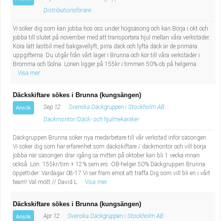
Distributionsförare
Vi söker dig som kan jobba hos oss under högsäsong och kan Börja i okt och
jobba till slutet på november med att transportera hjul mellan våra verkstäder.
Köra lätt lastbil med bakgavellyft, pirra däck och lyfta däck är de primära
uppgifterna. Du utgår från vårt lager i Brunna och kör till våra verkstäder i
Bromma och Solna. Lönen ligger på 155kr i timmen 50% ob på helgerna.
Visa mer
Däckskiftare sökes i Brunna (kungsängen)
Sep 12
Svenska Däckgruppen i Stockholm AB
Ansök
Däckmontör/Däck- och hjulmekaniker
Däckgruppen Brunna söker nya medarbetare till vår verkstad inför säsongen.
Vi söker dig som har erfarenhet som däckskiftare / däckmontör och vill börja
jobba när säsongen drar igång ca mitten på oktober kan bli 1 vecka innan
också. Lön: 155kr/tim + 12% sem.ers. OB-helger 50% Däckgruppen Brunna
öppettider: Vardagar 08-17 Vi ser fram emot att träffa Dig som vill bli en i vårt
team! Väl mött // David L.
Visa mer
Däckskiftare sökes i Brunna (kungsängen)
Apr 12
Svenska Däckgruppen i Stockholm AB
Ansök