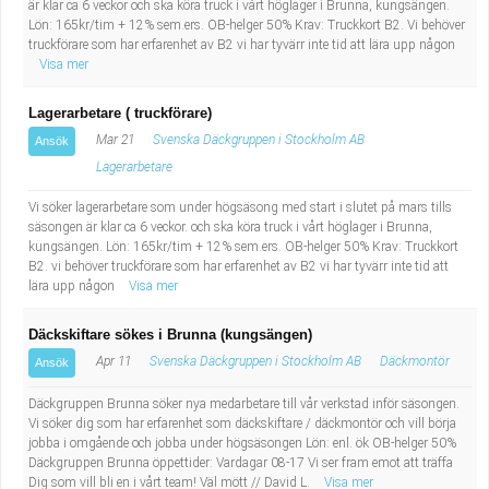
är klar ca 6 veckor och ska köra truck i vårt höglager i Brunna, kungsängen.
Lön: 165kr/tim + 12% sem.ers. OB-helger 50% Krav: Truckkort B2. Vi behöver
truckförare som har erfarenhet av B2 vi har tyvärr inte tid att lära upp någon
Visa mer
Lagerarbetare ( truckförare)
Mar 21
Svenska Däckgruppen i Stockholm AB
Ansök
Lagerarbetare
Vi söker lagerarbetare som under högsäsong med start i slutet på mars tills
säsongen är klar ca 6 veckor. och ska köra truck i vårt höglager i Brunna,
kungsängen. Lön: 165kr/tim + 12% sem.ers. OB-helger 50% Krav: Truckkort
B2. vi behöver truckförare som har erfarenhet av B2 vi har tyvärr inte tid att
lära upp någon
Visa mer
Däckskiftare sökes i Brunna (kungsängen)
Apr 11
Svenska Däckgruppen i Stockholm AB
Däckmontör
Ansök
Däckgruppen Brunna söker nya medarbetare till vår verkstad inför säsongen.
Vi söker dig som har erfarenhet som däckskiftare / däckmontör och vill börja
jobba i omgående och jobba under högsäsongen Lön: enl. ök OB-helger 50%
Däckgruppen Brunna öppettider: Vardagar 08-17 Vi ser fram emot att träffa
Dig som vill bli en i vårt team! Väl mött // David L.
Visa mer