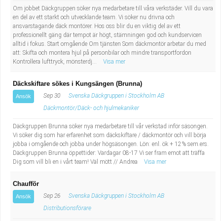
Om jobbet Däckgruppen söker nya medarbetare till våra verkstäder. Vill du vara
en del av ett starkt och utvecklande team. Vi söker nu drivna och
ansvarstagande däck montörer. Hos oss blir du en viktig del av ett
professionellt gäng där tempot är högt, stämningen god och kundservicen
alltid i fokus. Start omgående Om tjänsten Som däckmontör arbetar du med
att: Skifta och montera hjul på personbilar och mindre transportfordon
Kontrollera lufttryck, mönsterdj...
Visa mer
Däckskiftare sökes i Kungsängen (Brunna)
Sep 30
Svenska Däckgruppen i Stockholm AB
Ansök
Däckmontör/Däck- och hjulmekaniker
Däckgruppen Brunna söker nya medarbetare till vår verkstad inför säsongen.
Vi söker dig som har erfarenhet som däckskiftare / däckmontör och vill börja
jobba i omgående och jobba under högsäsongen. Lön: enl. ök + 12% sem.ers.
Däckgruppen Brunna öppettider: Vardagar 08-17 Vi ser fram emot att träffa
Dig som vill bli en i vårt team! Väl mött // Andrea
Visa mer
Chaufför
Sep 26
Svenska Däckgruppen i Stockholm AB
Ansök
Distributionsförare