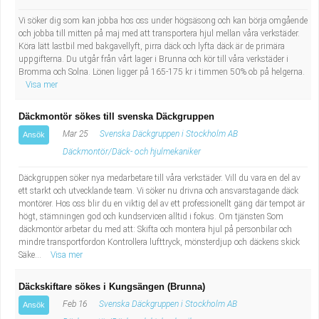
Industriell tillverkning
Behandlingsassistent/Socialpedagog
Vi söker dig som kan jobba hos oss under högsäsong och kan börja omgående
och jobba till mitten på maj med att transportera hjul mellan våra verkstäder.
Köra lätt lastbil med bakgavellyft, pirra däck och lyfta däck är de primära
Installation, drift, underhåll
Tandsköterska
uppgifterna. Du utgår från vårt lager i Brunna och kör till våra verkstäder i
Bromma och Solna. Lönen ligger på 165-175 kr i timmen 50% ob på helgerna.
Kropps- och skönhetsvård
Budbilsförare
Visa mer
Däckmontör sökes till svenska Däckgruppen
Kultur, media, design
Tidningsbud/Tidningsdistributör
Mar 25
Svenska Däckgruppen i Stockholm AB
Ansök
Militärt arbete
Lärare i fritidshem/Fritidspedagog
Däckmontör/Däck- och hjulmekaniker
Däckgruppen söker nya medarbetare till våra verkstäder. Vill du vara en del av
Naturbruk
Taxiförare/Taxichaufför
ett starkt och utvecklande team. Vi söker nu drivna och ansvarstagande däck
montörer. Hos oss blir du en viktig del av ett professionellt gäng där tempot är
högt, stämningen god och kundservicen alltid i fokus. Om tjänsten Som
Naturvetenskapligt arbete
Läkarsekreterare/Vårdadmin/Medicinsk
däckmontör arbetar du med att: Skifta och montera hjul på personbilar och
mindre transportfordon Kontrollera lufttryck, mönsterdjup och däckens skick
sekreterare
Säke...
Visa mer
Pedagogiskt arbete
Däckskiftare sökes i Kungsängen (Brunna)
Lastbilsförare m.fl.
Sanering och renhållning
Feb 16
Svenska Däckgruppen i Stockholm AB
Ansök