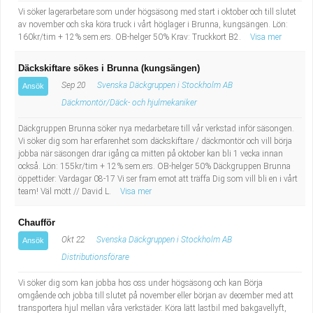
Vi söker lagerarbetare som under högsäsong med start i oktober och till slutet
av november och ska köra truck i vårt höglager i Brunna, kungsängen. Lön:
160kr/tim + 12% sem.ers. OB-helger 50% Krav: Truckkort B2.
Visa mer
Däckskiftare sökes i Brunna (kungsängen)
Sep 20
Svenska Däckgruppen i Stockholm AB
Ansök
Däckmontör/Däck- och hjulmekaniker
Däckgruppen Brunna söker nya medarbetare till vår verkstad inför säsongen.
Vi söker dig som har erfarenhet som däckskiftare / däckmontör och vill börja
jobba när säsongen drar igång ca mitten på oktober kan bli 1 vecka innan
också. Lön: 155kr/tim + 12% sem.ers. OB-helger 50% Däckgruppen Brunna
öppettider: Vardagar 08-17 Vi ser fram emot att träffa Dig som vill bli en i vårt
team! Väl mött // David L.
Visa mer
Chaufför
Okt 22
Svenska Däckgruppen i Stockholm AB
Ansök
Distributionsförare
Vi söker dig som kan jobba hos oss under högsäsong och kan Börja
omgående och jobba till slutet på november eller början av december med att
transportera hjul mellan våra verkstäder. Köra lätt lastbil med bakgavellyft,