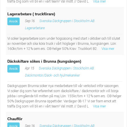
träffa Dig som vill bli en i vårt team! Väl mött // David L.
Visa mer
Lagerarbetare ( truckförare)
Sep 16
Svenska Däckgruppen i Stockholm AB
Ansök
Lagerarbetare
Vi söker lagerarbetare som under högsäsong med start i oktober och till slutet
av november och ska köra truck i vårt höglager i Brunna, kungsängen. Lön:
160kr/tim + 12% sem.ers. OB-helger 50% Krav: Truckkort B2.
Visa mer
Däckskiftare sökes i Brunna (kungsängen)
Apr 15
Svenska Däckgruppen i Stockholm AB
Ansök
Däckmontör/Däck- och hjulmekaniker
Däckgruppen Brunna söker nya medarbetare till vår verkstad inför säsongen.
Vi söker dig som har erfarenhet som däckskiftare / däckmontör och vill börja
jobba i omgående till mitten på maj Lön: 155kr/tim + 12% sem.ers. OB-helger
50% Däckgruppen Brunna öppettider: Vardagar 08-17 Vi ser fram emot att
träffa Dig som vill bli en i vårt team! Väl mött // David L.
Visa mer
Chaufför
Sep 16
Svenska Däckgruppen i Stockholm AB
Ansök