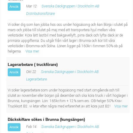
Mar 12
Svenska Däckgruppen i Stockholm AB
Ansök
Distributionsförare
Vi söker dig som kan jobba hos oss under högsäsong och kan Börja i slutet på
mars och jobba till slutet på maj med att transportera hjul mellan våra
verkstäder. Köra lätt lastbil med bakgavellyft, pirra däck och lyfta däck är de
primära uppgifterna. Du utgår från vårt lager i Brunna och kör till våra
verkstäder i Bromma och Solna. Lönen ligger på 160kr i timmen 50% ob på
helgerna.
Visa mer
Lagerarbetare ( truckförare)
Okt 22
Svenska Däckgruppen i Stockholm AB
Ansök
Lagerarbetare
Vi söker lagerarbetare som under högsäsong med start omgående och till
slutet av november eller början på december och ska köra truck i vårt höglager i
Brunna, kungsängen. Lön: 165kr/tim + 12% sem.ers. OB-helger 50% Krav:
Truckkort B2. vi letar efter några med erfarenhet av att köra just B2!
Visa mer
Däckskiftare sökes i Brunna (kungsängen)
Feb 14
Svenska Däckgruppen i Stockholm AB
Ansök