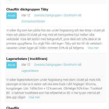
Chaufför däckgruppen Täby
Mar 12
Svenska Däckgruppen i Stockholm AB
Ansök
Distributionsförare
Vi söker dig som kan jobba hos oss under högsäsong och kan Börja i slutet på
mars och jobba till slutet på maj med att transportera hjul mellan våra
verkstäder. Köra lätt lastbil med bakgavellyft, pirra däck och lyfta däck är de
primära uppgifterna. Du utgår från vårt lager i Täby och kör till vår verkstad i
vasastan Lönen ligger på 160kr i timmen 50% ob på helgerna.
Visa mer
Lagerarbetare ( truckförare)
Mar 12
Svenska Däckgruppen i Stockholm AB
Ansök
Lagerarbetare
Vi söker lagerarbetare som under högsäsong med start i slutet på mars tills
säsongen är klar ca 6 veckor. och ska köra truck i vårt höglager i Brunna,
kungsängen. Lön: 165kr/tim + 12% sem.ers. OB-helger 50% Krav: Truckkort
B2. vi behöver truckförare som har erfarenhet av B2 vi har tyvärr inte tid att
lära upp någon
Visa mer
Chaufför