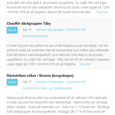
pirra däck och lyfta däck är de primära uppgifterna. Du utgår från vårt lager i
Brunna och kör till våra verkstäder i Bromma och Solna. Lönen ligger på 155kr
i timmen 50% ob på helgerna. detta är ett fysiskt krävande jobb...
Visa mer
Chaufför däckgruppen Täby
Sep 16
Svenska Däckgruppen i Stockholm AB
Ansök
Distributionsförare
Vi söker dig som kan jobba hos oss under högsäsong och kan Börja i okt och
jobba till slutet på november med att transportera hjul mellan våra verkstäder.
Köra lätt lastbil med bakgavellyft, pirra däck och lyfta däck är de primära
uppgifterna. Du utgår från vårt lager i Täby och kör till vår verkstad i vasastan
Lönen ligger på 155kr i timmen 50% ob på helgerna.
Visa mer
Däckskiftare sökes i Brunna (kungsängen)
Sep 16
Svenska Däckgruppen i Stockholm AB
Ansök
Däckmontör/Däck- och hjulmekaniker
Däckgruppen Brunna söker nya medarbetare till vår verkstad inför säsongen.
Vi söker dig som har erfarenhet som däckskiftare / däckmontör och vill börja
jobba i oktober - slutet på november Lön: 155kr/tim + 12% sem.ers. OB-helger
50% Däckgruppen Brunna öppettider: Vardagar 08-17 Vi ser fram emot att