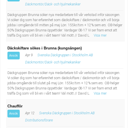
Däckmontör/Däck- och hjulmekaniker
Däckgruppen Brunna söker nya medarbetare till vår verkstad inför säsongen.
Vi söker dig som har erfarenhet som däckskiftare / däckmontör och vill börja
jobba i omgående till mitten på maj Lön: 155kr/tim + 12% sem.ers. OB-helger
50% Däckgruppen Brunna öppettider: Vardagar 08-17 Vi ser fram emot att
träffa Dig som vill bli en i vårt team! Väl mött // David L.
Visa mer
Däckskiftare sökes i Brunna (kungsängen)
Apr 9
Svenska Däckgruppen i Stockholm AB
Ansök
Däckmontör/Däck- och hjulmekaniker
Däckgruppen Brunna söker nya medarbetare till vår verkstad inför säsongen.
Vi söker dig som har erfarenhet som däckskiftare / däckmontör och vill börja
jobba omgående till slutet på maj Lön: 155kr/tim + 12% sem.ers. OB-helger
50% Däckgruppen Brunna öppettider: Vardagar 08-17 Vi ser fram emot att
träffa Dig som vill bli en i vårt team! Väl mött // David L.
Visa mer
Chaufför
Apr 12
Svenska Däckgruppen i Stockholm AB
Ansök
Distributionsförare