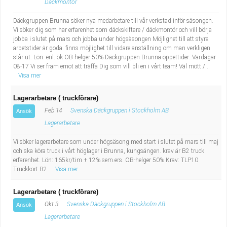
Däckmontör
Däckgruppen Brunna söker nya medarbetare till vår verkstad inför säsongen.
Vi söker dig som har erfarenhet som däckskiftare / däckmontör och vill börja
jobba i slutet på mars och jobba under högsäsongen Möjlighet till att styra
arbetstider är goda. finns möjlighet till vidare anställning om man verkligen
står ut. Lön: enl. ök OB-helger 50% Däckgruppen Brunna öppettider: Vardagar
08-17 Vi ser fram emot att träffa Dig som vill bli en i vårt team! Väl mött /...
Visa mer
Lagerarbetare ( truckförare)
Feb 14
Svenska Däckgruppen i Stockholm AB
Ansök
Lagerarbetare
Vi söker lagerarbetare som under högsäsong med start i slutet på mars till maj
och ska köra truck i vårt höglager i Brunna, kungsängen. krav är B2 truck
erfarenhet. Lön: 165kr/tim + 12% sem.ers. OB-helger 50% Krav: TLP10
Truckkort B2.
Visa mer
Lagerarbetare ( truckförare)
Okt 3
Svenska Däckgruppen i Stockholm AB
Ansök
Lagerarbetare