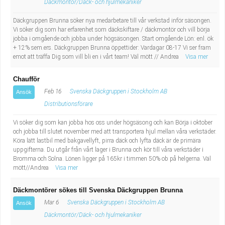
Däckmontör/Däck- och hjulmekaniker
Fastighetsskötare
Socialt arbete
Däckgruppen Brunna söker nya medarbetare till vår verkstad inför säsongen.
Informatör/Kommunikatör
Säkerhetsarbete
Vi söker dig som har erfarenhet som däckskiftare / däckmontör och vill börja
jobba i omgående och jobba under högsäsongen. Start omgående Lön: enl. ök
+ 12% sem.ers. Däckgruppen Brunna öppettider: Vardagar 08-17 Vi ser fram
Brevbärare
Tekniskt arbete
emot att träffa Dig som vill bli en i vårt team! Väl mött // Andrea
Visa mer
Sjuksköterska, grundutbildad
Transport
Chaufför
Feb 16
Svenska Däckgruppen i Stockholm AB
Ansök
Kock, storhushåll
Distributionsförare
Vi söker dig som kan jobba hos oss under högsäsong och kan Börja i oktober
Undersköterska, vård- o specialavd. o mottagning
och jobba till slutet november med att transportera hjul mellan våra verkstäder.
Köra lätt lastbil med bakgavellyft, pirra däck och lyfta däck är de primära
uppgifterna. Du utgår från vårt lager i Brunna och kör till våra verkstäder i
Bibliotekarie
Bromma och Solna. Lönen ligger på 165kr i timmen 50% ob på helgerna. Väl
mött//Andrea
Visa mer
Administrativ assistent
Däckmontörer sökes till Svenska Däckgruppen Brunna
Lärare i gymnasiet
Mar 6
Svenska Däckgruppen i Stockholm AB
Ansök
Däckmontör/Däck- och hjulmekaniker