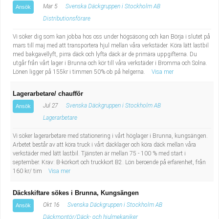
Mar 5
Svenska Däckgruppen i Stockholm AB
Ansök
Distributionsförare
Vi söker dig som kan jobba hos oss under högsäsong och kan Börja i slutet på
mars till maj med att transportera hjul mellan våra verkstäder. Köra lätt lastbil
med bakgavellyft, pirra däck och lyfta däck är de primära uppgifterna. Du
utgår från vårt lager i Brunna och kör till våra verkstäder i Bromma och Solna.
Lönen ligger på 155kr i timmen 50% ob på helgerna.
Visa mer
Lagerarbetare/ chaufför
Jul 27
Svenska Däckgruppen i Stockholm AB
Ansök
Lagerarbetare
Vi söker lagerarbetare med stationering i vårt höglager i Brunna, kungsängen.
Arbetet består av att köra truck i vårt däcklager och köra däck mellan våra
verkstäder med lätt lastbil. Tjänsten är mellan 75 - 100 % med start i
september. Krav: B-körkort och truckkort B2. Lön beroende på erfarenhet, från
160 kr/ tim
Visa mer
Däckskiftare sökes i Brunna, Kungsängen
Okt 16
Svenska Däckgruppen i Stockholm AB
Ansök
Däckmontör/Däck- och hjulmekaniker