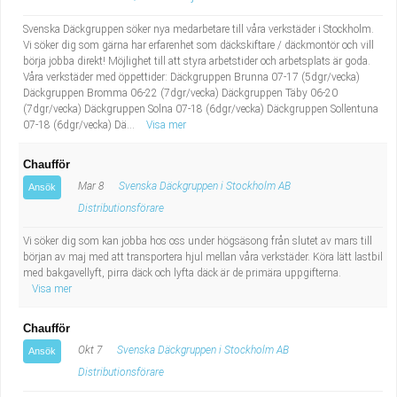
Svenska Däckgruppen söker nya medarbetare till våra verkstäder i Stockholm.
Vi söker dig som gärna har erfarenhet som däckskiftare / däckmontör och vill
börja jobba direkt! Möjlighet till att styra arbetstider och arbetsplats är goda.
Våra verkstäder med öppettider: Däckgruppen Brunna 07-17 (5dgr/vecka)
Däckgruppen Bromma 06-22 (7dgr/vecka) Däckgruppen Täby 06-20
(7dgr/vecka) Däckgruppen Solna 07-18 (6dgr/vecka) Däckgruppen Sollentuna
07-18 (6dgr/vecka) Dä...
Visa mer
Chaufför
Mar 8
Svenska Däckgruppen i Stockholm AB
Ansök
Distributionsförare
Vi söker dig som kan jobba hos oss under högsäsong från slutet av mars till
början av maj med att transportera hjul mellan våra verkstäder. Köra lätt lastbil
med bakgavellyft, pirra däck och lyfta däck är de primära uppgifterna.
Visa mer
Chaufför
Okt 7
Svenska Däckgruppen i Stockholm AB
Ansök
Distributionsförare