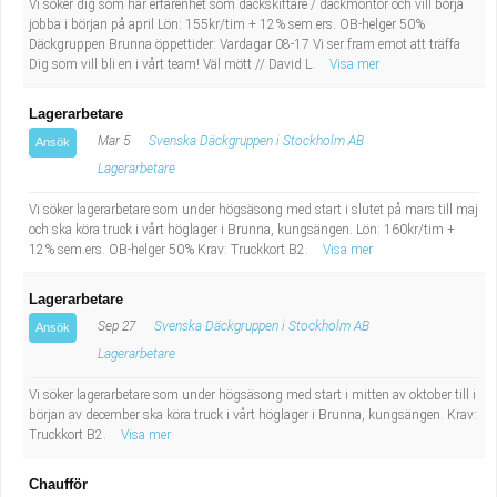
Vi söker dig som har erfarenhet som däckskiftare / däckmontör och vill börja
jobba i början på april Lön: 155kr/tim + 12% sem.ers. OB-helger 50%
Däckgruppen Brunna öppettider: Vardagar 08-17 Vi ser fram emot att träffa
Dig som vill bli en i vårt team! Väl mött // David L.
Visa mer
Lagerarbetare
Mar 5
Svenska Däckgruppen i Stockholm AB
Ansök
Lagerarbetare
Vi söker lagerarbetare som under högsäsong med start i slutet på mars till maj
och ska köra truck i vårt höglager i Brunna, kungsängen. Lön: 160kr/tim +
12% sem.ers. OB-helger 50% Krav: Truckkort B2.
Visa mer
Lagerarbetare
Sep 27
Svenska Däckgruppen i Stockholm AB
Ansök
Lagerarbetare
Vi söker lagerarbetare som under högsäsong med start i mitten av oktober till i
början av december ska köra truck i vårt höglager i Brunna, kungsängen. Krav:
Truckkort B2.
Visa mer
Chaufför