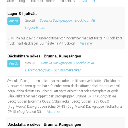
arbeta i hög intensitet Ha kontakt med flera av ...
Visa mer
Lager & hjultvätt
Sep 28
Svenska Däckgruppen i Stockholm AB
Ansök
Lagerarbetare
Vi vill ha hjälp av dig under oktober och november med att tvätta hjul och köra
truck i vårt däcklager. Du måste ha A-truckkort.
Visa mer
Däckskiftare sökes i Brunna, Kungsängen
Sep 25
Svenska Däckgruppen i Stockholm AB
Ansök
Däckmontör/Däck- och hjulmekaniker
Svenska Däckgruppen söker nya medarbetare till våra verkstäder i Stockholm.
Vi söker dig som gärna har erfarenhet som däckskiftare / däckmontör och vill
börja jobba direkt! Möjlighet till att styra arbetstider och arbetsplats är goda.
Våra verkstäder med öppettider: Däckgruppen Brunna 07-17 (5dgr/vecka)
Däckgruppen Bromma 06-22 (7dgr/vecka) Däckgruppen Täby 06-20
(7dgr/vecka) Däckgruppen Solna 07-18 (6dgr/vecka) Däckgruppen Sollentuna
07-18 (6dgr/vecka) Dä...
Visa mer
Däckskiftare sökes i Brunna, Kungsängen